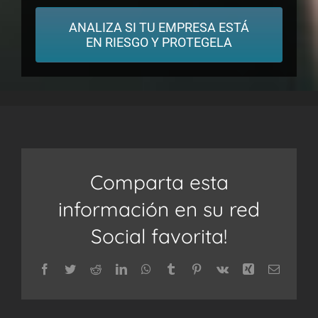
ANALIZA SI TU EMPRESA ESTÁ
EN RIESGO Y PROTEGELA
Comparta esta
información en su red
Social favorita!
Facebook
Twitter
Reddit
LinkedIn
WhatsApp
Tumblr
Pinterest
Vk
Xing
Correo
electrón